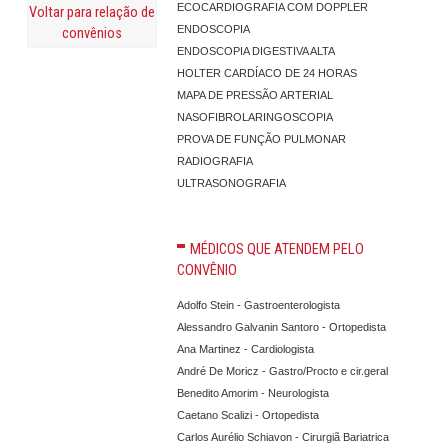
ECOCARDIOGRAFIA COM DOPPLER
Voltar para relação de
ENDOSCOPIA
convênios
ENDOSCOPIA DIGESTIVA ALTA
HOLTER CARDÍACO DE 24 HORAS
MAPA DE PRESSÃO ARTERIAL
NASOFIBROLARINGOSCOPIA
PROVA DE FUNÇÃO PULMONAR
RADIOGRAFIA
ULTRASONOGRAFIA
MÉDICOS QUE ATENDEM PELO
CONVÊNIO
Adolfo Stein - Gastroenterologista
Alessandro Galvanin Santoro - Ortopedista
Ana Martinez - Cardiologista
André De Moricz - Gastro/Procto e cir.geral
Benedito Amorim - Neurologista
Caetano Scalizi - Ortopedista
Carlos Aurélio Schiavon - Cirurgiã Bariatrica