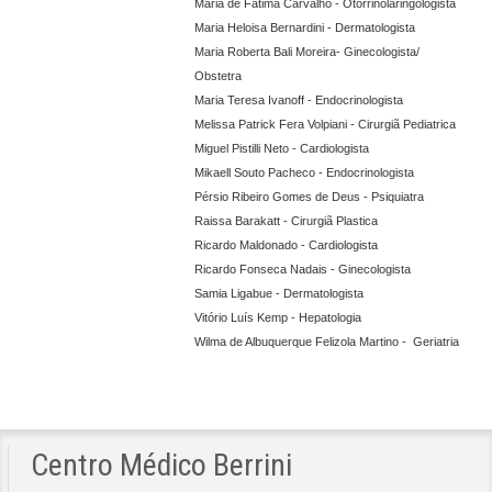
Maria de Fatima Carvalho - Otorrinolaringologista
Maria Heloisa Bernardini - Dermatologista
Maria Roberta Bali Moreira- Ginecologista/
Obstetra
Maria Teresa Ivanoff - Endocrinologista
Melissa Patrick Fera Volpiani - Cirurgiã Pediatrica
Miguel Pistilli Neto - Cardiologista
Mikaell Souto Pacheco - Endocrinologista
Pérsio Ribeiro Gomes de Deus - Psiquiatra
Raissa Barakatt - Cirurgiã Plastica
Ricardo Maldonado - Cardiologista
Ricardo Fonseca Nadais - Ginecologista
Samia Ligabue - Dermatologista
Vitório Luís Kemp - Hepatologia
Wilma de Albuquerque Felizola Martino - Geriatria
Centro
Médico Berrini