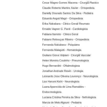
Cesar Magno Gomes Macena - Cirurgiã Plastico
Claudio Roberto Martins Xavier - Ortopedista
Danielly Dourado Santos Da Silva - Pediatra
Eduardo Angoti Magri - Ortopedista
Erika Nakabara - Clinico Geral/ Reumato
Ernaldo Vagner G. Pardi - Cardiologista
Fabiana Itamoto - Clinico Geral
Fabiano Rebouças Ribeiro - Ortopedista
Fernanda Nakabara - Psiquiatra
Fernanda Malagutti - Hematologia
Giuliano Giova Volpiani - Cirurgiã Vascular
Helen Moreira Coutinho - Pneumologista
Hugo Bernardini - Oftalmologista
Jonathan Andrade Rewin - Urologia
Leonardo Jose Oliveira Lourenço - Neurologista
Lius Harumi Kishi - Neurologista
Luana Aparecida de Lima Ramaldes -
Endocrinologista
Luciana Cristina Pereira da Silva - Nefrologista
Marcia de Melo Afgouni - Pediatria